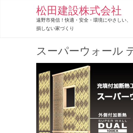
コ
松田建設株式会社
ン
遠野市発信！快適・安全・環境にやさしい、
テ
損しない家づくり
ン
ツ
へ
スーパーウォール 
ス
キ
ッ
プ