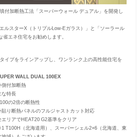
た充填付加断熱工法「スーパーウォール デュアル」を開発し
エルスターX（トリプルLow-Eガラス）」と「ソーラール
な省エネ住宅をお勧めします。
Nの2タイプをラインアップし、ワンランク上の高性能住宅を
UPER WALL DUAL 100EX
外側付加断熱
主な特長
T100の2倍の断熱性
外貼り断熱パネルのフルジャストカット対応
全エリアでHEAT20 G2基準をクリア
※1 T100H（北海道用）、スーパーシェル2×6（北海道、東
北地域）もございます。