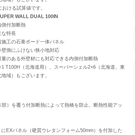
における試算値です。
UPER WALL DUAL 100IN
内側付加断熱
主な特長
省施工の石膏ボード一体パネル
外壁側にふけない狭小地対応
重量のある外壁材にも対応できる内側付加断熱
※1 T100H（北海道用）、スーパーシェル2×6（北海道、東
北地域）もございます。
柱（木部）を覆う付加断熱によって熱橋を防止。断熱性能アッ
m）にEXパネル（硬質ウレタンフォーム50mm）を付加した