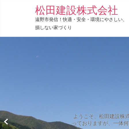
コ
松田建設株式会社
ン
遠野市発信！快適・安全・環境にやさしい、
テ
損しない家づくり
ン
ツ
へ
ス
キ
ッ
プ
ようこそ、松田建設株式
っておりますが、一体何