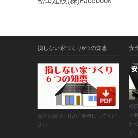
松田建設(株)Facebook
損しない家づくり6つの知恵
安
松
自
貴方の家づくりのご参考にしてくだ
か
さい。
が