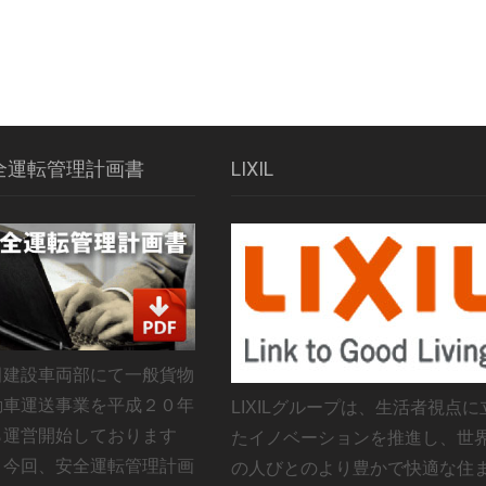
全運転管理計画書
LIXIL
田建設車両部にて一般貨物
動車運送事業を平成２０年
LIXILグループは、生活者視点に
ら運営開始しております
たイノベーションを推進し、世
、今回、安全運転管理計画
の人びとのより豊かで快適な住