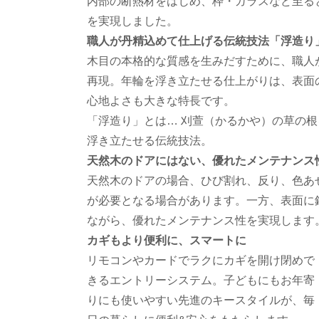
内部の断熱材をはじめ、枠・ガラスなど至る
を実現しました。
職人が丹精込めて仕上げる伝統技法「浮造り
木目の本格的な質感を生みだすために、職人
再現。年輪を浮き立たせる仕上がりは、表面
心地よさも大きな特長です。
「浮造り」とは… 刈萱（かるかや）の草の
浮き立たせる伝統技法。
天然木のドアにはない、優れたメンテナンス
天然木のドアの場合、ひび割れ、反り、色あ
が必要となる場合があります。一方、表面に
ながら、優れたメンテナンス性を実現します
カギもより便利に、スマートに
リモコンやカードでラクにカギを開け閉めで
きるエントリーシステム。子どもにもお年寄
りにも使いやすい先進のキースタイルが、毎