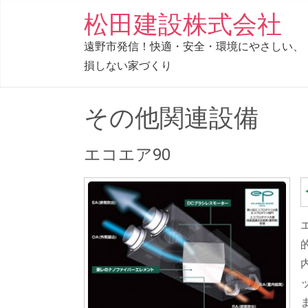
コ
松田建設株式会社
ン
遠野市発信！快適・安全・環境にやさしい、
テ
損しない家づくり
ン
ツ
へ
その他関連設備
ス
キ
エコエア90
ッ
プ